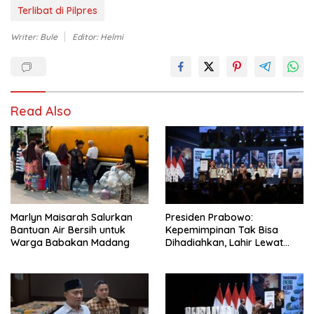
Terlibat di Pilpres
Writer: Bule
Editor: Helmi
Read Also
Marlyn Maisarah Salurkan
Presiden Prabowo:
Bantuan Air Bersih untuk
Kepemimpinan Tak Bisa
Warga Babakan Madang
Dihadiahkan, Lahir Lewat
Kesulitan dan Keberanian