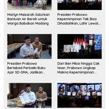
Marlyn Maisarah Salurkan
Presiden Prabowo:
Bantuan Air Bersih untuk
Kepemimpinan Tak Bisa
Warga Babakan Madang
Dihadiahkan, Lahir Lewat
Kesulitan dan Keberanian
Presiden Prabowo
Dari Ben Mboi hingga Cak
Bertekad Perbaiki Buku
Noer, Prabowo Ungkap
Ajar SD-SMA, Jadikan
Makna Kepemimpinan:
Negara Lain sebagai
Bekerja, Cintai Rakyat &
Referensi
Gunakan Akal Sehat