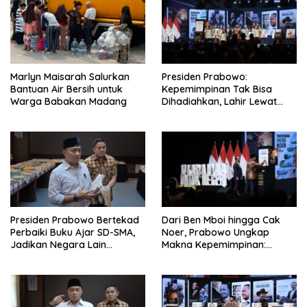
Marlyn Maisarah Salurkan
Presiden Prabowo:
Bantuan Air Bersih untuk
Kepemimpinan Tak Bisa
Warga Babakan Madang
Dihadiahkan, Lahir Lewat
Kesulitan dan Keberanian
Presiden Prabowo Bertekad
Dari Ben Mboi hingga Cak
Perbaiki Buku Ajar SD-SMA,
Noer, Prabowo Ungkap
Jadikan Negara Lain
Makna Kepemimpinan:
sebagai Referensi
Bekerja, Cintai Rakyat &
Gunakan Akal Sehat