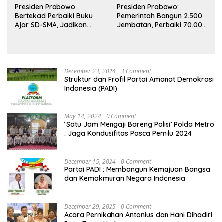
Presiden Prabowo
Presiden Prabowo:
Bertekad Perbaiki Buku
Pemerintah Bangun 2.500
Ajar SD-SMA, Jadikan
Jembatan, Perbaiki 70.000
Negara Lain sebagai
Sekolah
Referensi
December 23, 2024
3 Comment
Struktur dan Profil Partai Amanat Demokrasi
Indonesia (PADI)
May 14, 2024
0 Comment
‘Satu Jam Mengaji Bareng Polisi’ Polda Metro
: Jaga Kondusifitas Pasca Pemilu 2024
December 15, 2024
0 Comment
Partai PADI : Membangun Kemajuan Bangsa
dan Kemakmuran Negara Indonesia
December 29, 2025
0 Comment
Acara Pernikahan Antonius dan Hani Dihadiri