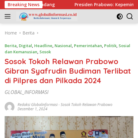
Skip
dang
Breaking News
Presiden Prabowo: Kepemimpinan Tak Bisa Dihadia
to
content
Home
Berita
Berita
,
Digital
,
Headline
,
Nasional
,
Pemerintahan
,
Politik
,
Sosial
dan Kemanusian
,
Sosok
Sosok Tokoh Relawan Prabowo
Gibran Syafrudin Budiman Terlibat
di Pilpres dan Pilkada 2024
GLOBAL_INFORMASI
Redaksi Globalinformasi
-
Sosok Tokoh Relawan Prabowo
December 1, 2024