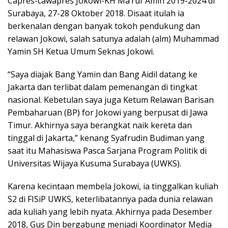
Capres-cawapres Jokowi-KH Ma’ruf Amin 2019-2024 di
Surabaya, 27-28 Oktober 2018. Disaat itulah ia
berkenalan dengan banyak tokoh pendukung dan
relawan Jokowi, salah satunya adalah (alm) Muhammad
Yamin SH Ketua Umum Seknas Jokowi.
“Saya diajak Bang Yamin dan Bang Aidil datang ke
Jakarta dan terlibat dalam pemenangan di tingkat
nasional. Kebetulan saya juga Ketum Relawan Barisan
Pembaharuan (BP) for Jokowi yang berpusat di Jawa
Timur. Akhirnya saya berangkat naik kereta dan
tinggal di Jakarta,” kenang Syafrudin Budiman yang
saat itu Mahasiswa Pasca Sarjana Program Politik di
Universitas Wijaya Kusuma Surabaya (UWKS).
Karena kecintaan membela Jokowi, ia tinggalkan kuliah
S2 di FISiP UWKS, keterlibatannya pada dunia relawan
ada kuliah yang lebih nyata. Akhirnya pada Desember
2018, Gus Din bergabung menjadi Koordinator Media