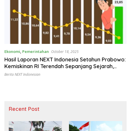
Ekonomi
,
Pemerintahan
October 18, 2025
Hasil Laporan NEXT Indonesia Setahun Prabowo:
Kemiskinan RI Terendah Sepanjang Sejarah,
Pengangguran Menurun Tajam
Berita NEXT Indonesian
Recent Post