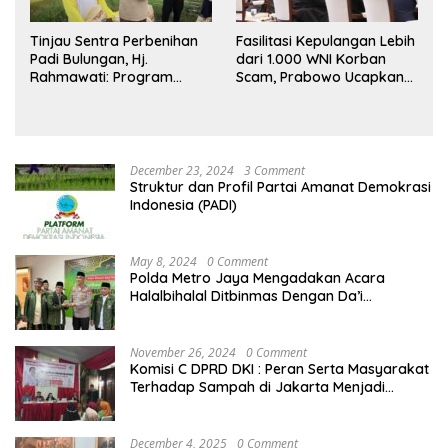
Tinjau Sentra Perbenihan
Fasilitasi Kepulangan Lebih
Padi Bulungan, Hj.
dari 1.000 WNI Korban
Rahmawati: Program
Scam, Prabowo Ucapkan
Prabowo Bikin Petani
Terima Kasih ke PM
Makin Optimistis
Thailand
December 23, 2024
3 Comment
Struktur dan Profil Partai Amanat Demokrasi
Indonesia (PADI)
May 8, 2024
0 Comment
Polda Metro Jaya Mengadakan Acara
Halalbihalal Ditbinmas Dengan Da’i
Kamtibmas
November 26, 2024
0 Comment
Komisi C DPRD DKI : Peran Serta Masyarakat
Terhadap Sampah di Jakarta Menjadi
Tanggung Jawab Bersama
December 4, 2025
0 Comment