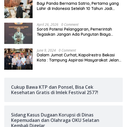
Bayi Panda Bernama Satrio, Pertama yang
Lahir di Indonesia Setelah 10 Tahun Jadi
Sorotan Pertemuan Prabowo dan MPR China
April 26, 2026
0 Comment
Soroti Potensi Pelanggaran, Pemerintah
Tegaskan Jangan Ada Pungutan Biaya
Tambahan ke Jemaah Haji
June 9, 2024
0 Comment
Dalam Jumat Curhat, Kapolrestro Bekasi
Kota : Tampung Aspirasi Masyarakat Jelang
Pilkada 2024
Cukup Bawa KTP dan Ponsel, Bisa Cek
Kesehatan Gratis di Imlek Festival 2577!
Sidang Kasus Dugaan Korupsi di Dinas
Kepemudaan dan Olahraga OKU Selatan
Kembali Digelar