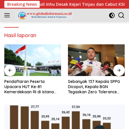
Skip
H, Pemuda Peduli Inhu Desak Kejari Tinjau dan Cabut KSO PT PA
Breaking News
to
content
Hasil laporan
Pendaftaran Peserta
Sebanyak 137 Kepala SPPG
Upacara HUT Ke-81
Dicopot, Kepala BGN
Kemerdekaan RI di Istana
Tegaskan Zero Tolerance
Merdeka Resmi Dibuka Hari
Kasus Keracunan MBG
Ini 5 Agustus 2026