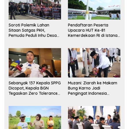
Soroti Polemik Lahan
Pendaftaran Peserta
Sitaan Satgas PKH,
Upacara HUT Ke-81
Pemuda Peduli Inhu Desak
Kemerdekaan RI di Istana
Kejari Tinjau dan Cabut
Merdeka Resmi Dibuka
KSO PT PAS
Hari Ini 5 Agustus 2026
Sebanyak 137 Kepala SPPG
Muzani: Ziarah ke Makam
Dicopot, Kepala BGN
Bung Karno Jadi
Tegaskan Zero Tolerance
Pengingat Indonesia
Kasus Keracunan MBG
Rumah Bersama