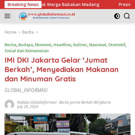
Skip
Bersih untuk Warga Babakan Madang
Breaking News
Presiden Prabowo:
to
content
Home
Berita
Berita
,
Budaya
,
Ekonomi
,
Headline
,
Kuliner
,
Nasional
,
Otomotif
,
Sosial dan Kemanusian
IMI DKI Jakarta Gelar ‘Jumat
Berkah’, Menyediakan Makanan
dan Minuman Gratis
GLOBAL_INFORMASI
Redaksi Globalinformasi
-
Berita Jum'at Berkah IMI Jakarta
July 20, 2024