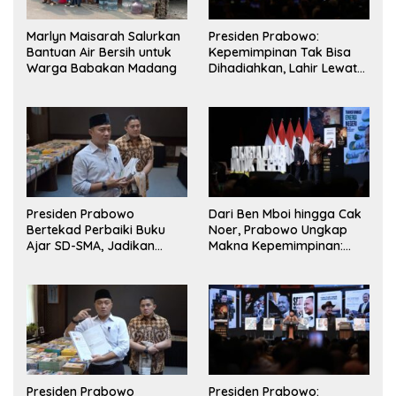
Marlyn Maisarah Salurkan
Presiden Prabowo:
Bantuan Air Bersih untuk
Kepemimpinan Tak Bisa
Warga Babakan Madang
Dihadiahkan, Lahir Lewat
Kesulitan dan Keberanian
Presiden Prabowo
Dari Ben Mboi hingga Cak
Bertekad Perbaiki Buku
Noer, Prabowo Ungkap
Ajar SD-SMA, Jadikan
Makna Kepemimpinan:
Negara Lain sebagai
Bekerja, Cintai Rakyat &
Referensi
Gunakan Akal Sehat
Presiden Prabowo
Presiden Prabowo: