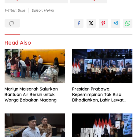
Writer: Bule
Editor: Helmi
Read Also
Marlyn Maisarah Salurkan
Presiden Prabowo:
Bantuan Air Bersih untuk
Kepemimpinan Tak Bisa
Warga Babakan Madang
Dihadiahkan, Lahir Lewat
Kesulitan dan Keberanian