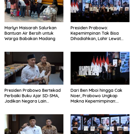
Marlyn Maisarah Salurkan
Presiden Prabowo:
Bantuan Air Bersih untuk
Kepemimpinan Tak Bisa
Warga Babakan Madang
Dihadiahkan, Lahir Lewat
Kesulitan dan Keberanian
Presiden Prabowo Bertekad
Dari Ben Mboi hingga Cak
Perbaiki Buku Ajar SD-SMA,
Noer, Prabowo Ungkap
Jadikan Negara Lain
Makna Kepemimpinan:
sebagai Referensi
Bekerja, Cintai Rakyat &
Gunakan Akal Sehat