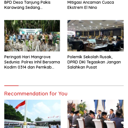
BPD Desa Tanjung Pakis
Mitigasi Ancaman Cuaca
Karawang Sedang
Ekstrem El Nino
Berlangsung
Peringati Hari Mangrove
Polemik Sekolah Rusak,
Sedunia: Polres Inhil Bersama
DPRD DKI Tegaskan Jangan
Kodim 0314 dan Pemkab
Salahkan Pusat
Tanam 5.000 Pohon
Mangrove di Kecamatan
Kuindra
Recommendation for You