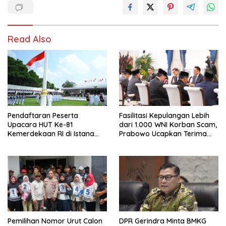
Read Also
Pendaftaran Peserta
Fasilitasi Kepulangan Lebih
Upacara HUT Ke-81
dari 1.000 WNI Korban Scam,
Kemerdekaan RI di Istana
Prabowo Ucapkan Terima
Merdeka Resmi Dibuka Hari
Kasih ke PM Thailand
Ini 5 Agustus 2026
Pemilihan Nomor Urut Calon
DPR Gerindra Minta BMKG