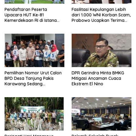
Pendaftaran Peserta
Fasilitasi Kepulangan Lebih
Upacara HUT Ke-81
dari 1.000 WNI Korban Scam,
Kemerdekaan RI di Istana
Prabowo Ucapkan Terima
Merdeka Resmi Dibuka Hari
Kasih ke PM Thailand
Ini 5 Agustus 2026
Pemilihan Nomor Urut Calon
DPR Gerindra Minta BMKG
BPD Desa Tanjung Pakis
Mitigasi Ancaman Cuaca
Karawang Sedang
Ekstrem El Nino
Berlangsung