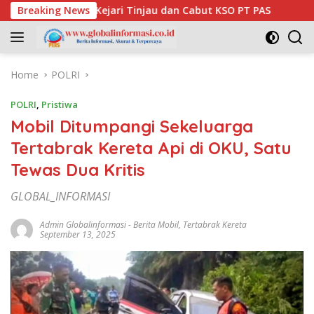
Skip
u Desak Kejari Tinjau dan Cabut KSO PT PAS
Breaking News
Pendaftara
to
content
Home
POLRI
POLRI
,
Pristiwa
Mobil Ditumpangi Sekeluarga
Tertabrak Kereta Api di OKU, Satu
Tewas Dua Kritis
GLOBAL_INFORMASI
Admin Globalinformasi
-
Berita Mobil
,
Tertabrak Kereta
September 13, 2025