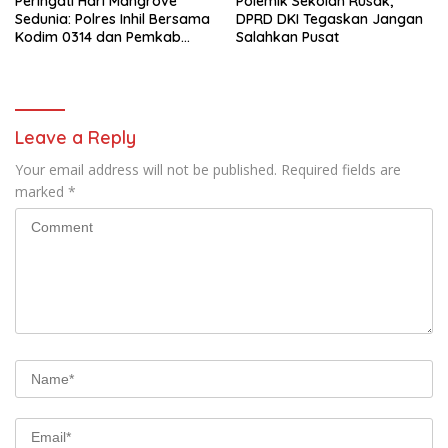
Peringati Hari Mangrove
Polemik Sekolah Rusak,
Sedunia: Polres Inhil Bersama
DPRD DKI Tegaskan Jangan
Kodim 0314 dan Pemkab
Salahkan Pusat
Tanam 5.000 Pohon
Mangrove di Kecamatan
Kuindra
Leave a Reply
Your email address will not be published.
Required fields are
marked
*