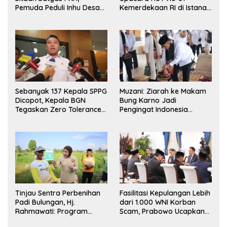
Pemuda Peduli Inhu Desak
Kemerdekaan RI di Istana
Kejari Tinjau dan Cabut
Merdeka Resmi Dibuka
KSO PT PAS
Hari Ini 5 Agustus 2026
Sebanyak 137 Kepala SPPG
Muzani: Ziarah ke Makam
Dicopot, Kepala BGN
Bung Karno Jadi
Tegaskan Zero Tolerance
Pengingat Indonesia
Kasus Keracunan MBG
Rumah Bersama
Tinjau Sentra Perbenihan
Fasilitasi Kepulangan Lebih
Padi Bulungan, Hj.
dari 1.000 WNI Korban
Rahmawati: Program
Scam, Prabowo Ucapkan
Prabowo Bikin Petani
Terima Kasih ke PM