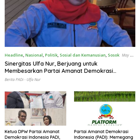
Headline
,
Nasional
,
Politik
,
Sosial dan Kemanusian
,
Sosok
May 19,
2025
Sinergitas Ulfa Nur, Berjuang untuk
Membesarkan Partai Amanat Demokrasi
Indonesia (PADI) Menuju Pemilu 2029
Berita PADi - Ulfa Nur
Ketua DPW Partai Amanat
Partai Amanat Demokrasi
Demokrasi Indonesia PADI,
Indonesia (PADI): Memegang