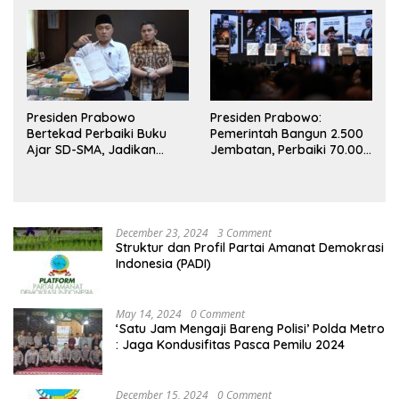
Referensi
Gunakan Akal Sehat
Presiden Prabowo
Presiden Prabowo:
Bertekad Perbaiki Buku
Pemerintah Bangun 2.500
Ajar SD-SMA, Jadikan
Jembatan, Perbaiki 70.000
Negara Lain sebagai
Sekolah
Referensi
December 23, 2024
3 Comment
Struktur dan Profil Partai Amanat Demokrasi
Indonesia (PADI)
May 14, 2024
0 Comment
‘Satu Jam Mengaji Bareng Polisi’ Polda Metro
: Jaga Kondusifitas Pasca Pemilu 2024
December 15, 2024
0 Comment