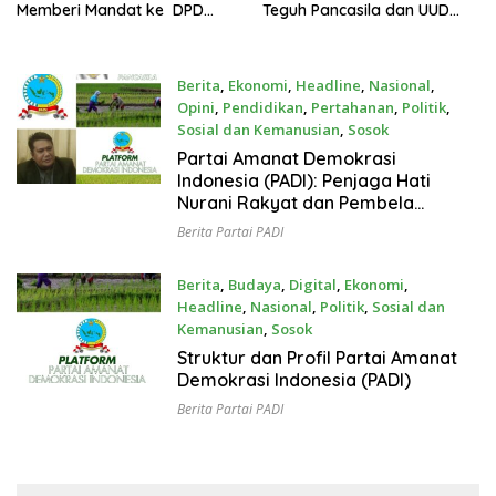
Memberi Mandat ke DPD
Teguh Pancasila dan UUD
Sumatera Selatan
1945 untuk Kesejahteraan
Rakyat
Berita
,
Ekonomi
,
Headline
,
Nasional
,
Opini
,
Pendidikan
,
Pertahanan
,
Politik
,
Sosial dan Kemanusian
,
Sosok
January 5, 2025
Partai Amanat Demokrasi
Indonesia (PADI): Penjaga Hati
Nurani Rakyat dan Pembela
Kesejahteraan
Berita Partai PADI
Berita
,
Budaya
,
Digital
,
Ekonomi
,
Headline
,
Nasional
,
Politik
,
Sosial dan
Kemanusian
,
Sosok
December 23, 2024
Struktur dan Profil Partai Amanat
Demokrasi Indonesia (PADI)
Berita Partai PADI