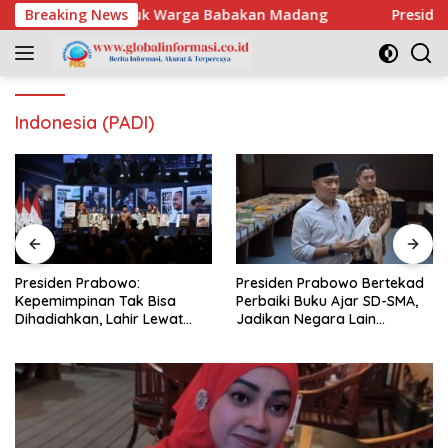
Skip
Air Bersih untuk Warga Babakan Madang
Breaking News
Presiden Prab
to
content
Indonesia (PADI)
Presiden Prabowo:
Presiden Prabowo Bertekad
Kepemimpinan Tak Bisa
Perbaiki Buku Ajar SD-SMA,
Dihadiahkan, Lahir Lewat
Jadikan Negara Lain
Kesulitan dan Keberanian
sebagai Referensi