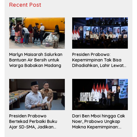
Recent Post
Marlyn Maisarah Salurkan
Presiden Prabowo:
Bantuan Air Bersih untuk
Kepemimpinan Tak Bisa
Warga Babakan Madang
Dihadiahkan, Lahir Lewat
Kesulitan dan Keberanian
Presiden Prabowo
Dari Ben Mboi hingga Cak
Bertekad Perbaiki Buku
Noer, Prabowo Ungkap
Ajar SD-SMA, Jadikan
Makna Kepemimpinan:
Negara Lain sebagai
Bekerja, Cintai Rakyat &