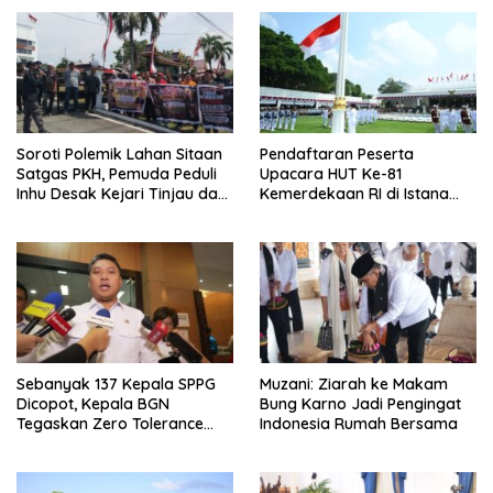
Soroti Polemik Lahan Sitaan
Pendaftaran Peserta
Satgas PKH, Pemuda Peduli
Upacara HUT Ke-81
Inhu Desak Kejari Tinjau dan
Kemerdekaan RI di Istana
Cabut KSO PT PAS
Merdeka Resmi Dibuka Hari
Ini 5 Agustus 2026
Sebanyak 137 Kepala SPPG
Muzani: Ziarah ke Makam
Dicopot, Kepala BGN
Bung Karno Jadi Pengingat
Tegaskan Zero Tolerance
Indonesia Rumah Bersama
Kasus Keracunan MBG