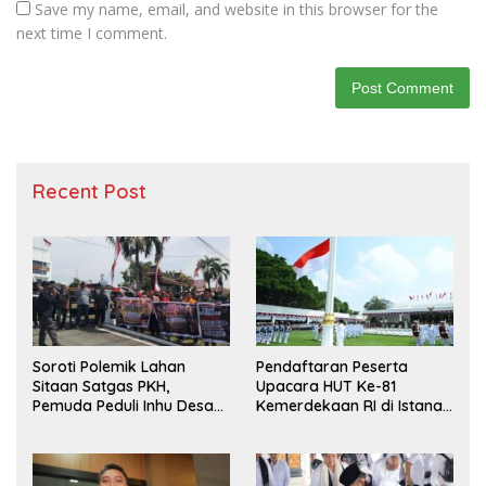
Save my name, email, and website in this browser for the
next time I comment.
Recent Post
Soroti Polemik Lahan
Pendaftaran Peserta
Sitaan Satgas PKH,
Upacara HUT Ke-81
Pemuda Peduli Inhu Desak
Kemerdekaan RI di Istana
Kejari Tinjau dan Cabut
Merdeka Resmi Dibuka
KSO PT PAS
Hari Ini 5 Agustus 2026