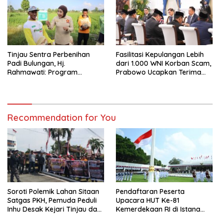
Tinjau Sentra Perbenihan
Fasilitasi Kepulangan Lebih
Padi Bulungan, Hj.
dari 1.000 WNI Korban Scam,
Rahmawati: Program
Prabowo Ucapkan Terima
Prabowo Bikin Petani Makin
Kasih ke PM Thailand
Optimistis
Recommendation for You
Soroti Polemik Lahan Sitaan
Pendaftaran Peserta
Satgas PKH, Pemuda Peduli
Upacara HUT Ke-81
Inhu Desak Kejari Tinjau dan
Kemerdekaan RI di Istana
Cabut KSO PT PAS
Merdeka Resmi Dibuka Hari