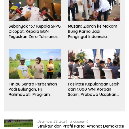
Sebanyak 137 Kepala SPPG
Muzani: Ziarah ke Makam
Dicopot, Kepala BGN
Bung Karno Jadi
Tegaskan Zero Tolerance
Pengingat Indonesia
Kasus Keracunan MBG
Rumah Bersama
Tinjau Sentra Perbenihan
Fasilitasi Kepulangan Lebih
Padi Bulungan, Hj.
dari 1.000 WNI Korban
Rahmawati: Program
Scam, Prabowo Ucapkan
Prabowo Bikin Petani
Terima Kasih ke PM
Makin Optimistis
Thailand
December 23, 2024
3 Comment
Struktur dan Profil Partai Amanat Demokrasi