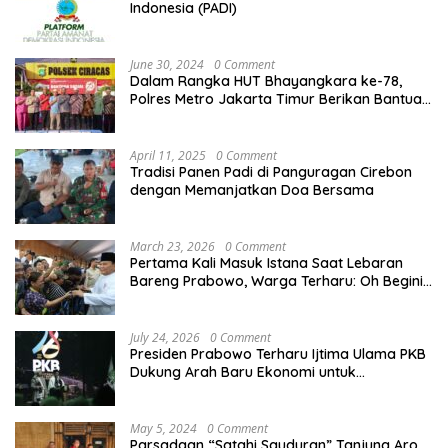
Indonesia (PADI)
June 30, 2024
0 Comment
Dalam Rangka HUT Bhayangkara ke-78,
Polres Metro Jakarta Timur Berikan Bantuan
Sosial Kepada Purnawirawan Polri
April 11, 2025
0 Comment
Tradisi Panen Padi di Panguragan Cirebon
dengan Memanjatkan Doa Bersama
March 23, 2026
0 Comment
Pertama Kali Masuk Istana Saat Lebaran
Bareng Prabowo, Warga Terharu: Oh Begini
Rasanya
July 24, 2026
0 Comment
Presiden Prabowo Terharu Ijtima Ulama PKB
Dukung Arah Baru Ekonomi untuk
Kesejahteraan Rakyat
May 5, 2024
0 Comment
Parsadaan “Satahi Sauduran” Tanjung Aro