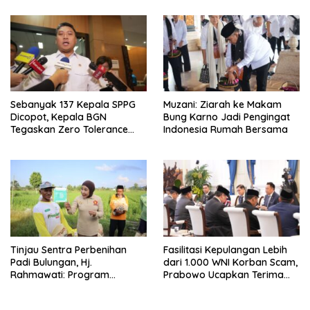
Ini 5 Agustus 2026
Sebanyak 137 Kepala SPPG
Muzani: Ziarah ke Makam
Dicopot, Kepala BGN
Bung Karno Jadi Pengingat
Tegaskan Zero Tolerance
Indonesia Rumah Bersama
Kasus Keracunan MBG
Tinjau Sentra Perbenihan
Fasilitasi Kepulangan Lebih
Padi Bulungan, Hj.
dari 1.000 WNI Korban Scam,
Rahmawati: Program
Prabowo Ucapkan Terima
Prabowo Bikin Petani Makin
Kasih ke PM Thailand
Optimistis