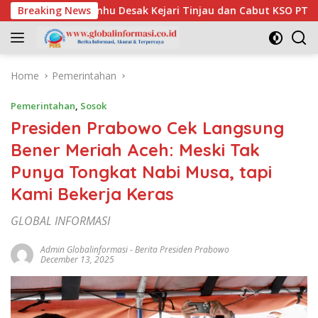
Skip
Peduli Inhu Desak Kejari Tinjau dan Cabut KSO PT PAS
Breaking News
P
to
content
Home
Pemerintahan
Pemerintahan
,
Sosok
Presiden Prabowo Cek Langsung
Bener Meriah Aceh: Meski Tak
Punya Tongkat Nabi Musa, tapi
Kami Bekerja Keras
GLOBAL INFORMASI
Admin Globalinformasi
-
Berita Presiden Prabowo
December 13, 2025