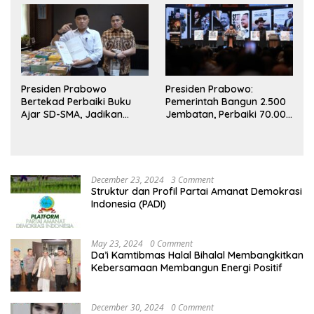
Presiden Prabowo
Presiden Prabowo:
Bertekad Perbaiki Buku
Pemerintah Bangun 2.500
Ajar SD-SMA, Jadikan
Jembatan, Perbaiki 70.000
Negara Lain sebagai
Sekolah
Referensi
December 23, 2024
3 Comment
Struktur dan Profil Partai Amanat Demokrasi
Indonesia (PADI)
May 23, 2024
0 Comment
Da’i Kamtibmas Halal Bihalal Membangkitkan
Kebersamaan Membangun Energi Positif
December 30, 2024
0 Comment