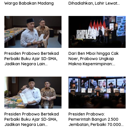
Warga Babakan Madang
Dihadiahkan, Lahir Lewat
Kesulitan dan Keberanian
Presiden Prabowo Bertekad
Dari Ben Mboi hingga Cak
Perbaiki Buku Ajar SD-SMA,
Noer, Prabowo Ungkap
Jadikan Negara Lain
Makna Kepemimpinan:
sebagai Referensi
Bekerja, Cintai Rakyat &
Gunakan Akal Sehat
Presiden Prabowo Bertekad
Presiden Prabowo:
Perbaiki Buku Ajar SD-SMA,
Pemerintah Bangun 2.500
Jadikan Negara Lain
Jembatan, Perbaiki 70.000
sebagai Referensi
Sekolah