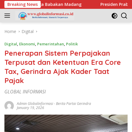
Skip
ntuk Warga Babakan Madang
Breaking News
Presiden Prabowo: Kepemim
to
content
Home
Digital
Digital
,
Ekonomi
,
Pemerintahan
,
Politik
Penerapan Sistem Perpajakan
Terpusat dan Ketentuan Era Core
Tax, Gerindra Ajak Kader Taat
Pajak
GLOBAL INFORMASI
Admin Globalinformasi
-
Berita Partai Gerindra
January 19, 2026