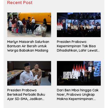
Recent Post
Marlyn Maisarah Salurkan
Presiden Prabowo:
Bantuan Air Bersih untuk
Kepemimpinan Tak Bisa
Warga Babakan Madang
Dihadiahkan, Lahir Lewat
Kesulitan dan Keberanian
Presiden Prabowo
Dari Ben Mboi hingga Cak
Bertekad Perbaiki Buku
Noer, Prabowo Ungkap
Ajar SD-SMA, Jadikan
Makna Kepemimpinan:
Negara Lain sebagai
Bekerja, Cintai Rakyat &
Referensi
Gunakan Akal Sehat