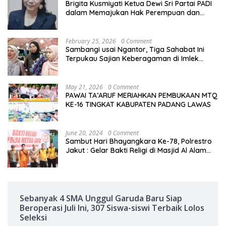
Brigita Kusmiyati Ketua Dewi Sri Partai PADI
dalam Memajukan Hak Perempuan dan
Anak
February 25, 2026
0 Comment
Sambangi usai Ngantor, Tiga Sahabat Ini
Terpukau Sajian Keberagaman di Imlek
Festival 2577
May 21, 2026
0 Comment
PAWAI TA’ARUF MERIAHKAN PEMBUKAAN MTQ
KE-16 TINGKAT KABUPATEN PADANG LAWAS
June 20, 2024
0 Comment
Sambut Hari Bhayangkara Ke-78, Polrestro
Jakut : Gelar Bakti Religi di Masjid Al Alam
Marunda
Sebanyak 4 SMA Unggul Garuda Baru Siap
Beroperasi Juli Ini, 307 Siswa-siswi Terbaik Lolos
Seleksi