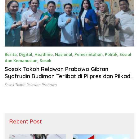
Berita
,
Digital
,
Headline
,
Nasional
,
Pemerintahan
,
Politik
,
Sosial
dan Kemanusian
,
Sosok
December 1, 2024
Sosok Tokoh Relawan Prabowo Gibran
Syafrudin Budiman Terlibat di Pilpres dan Pilkada
2024
Sosok Tokoh Relawan Prabowo
Recent Post