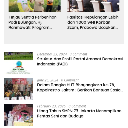
Tinjau Sentra Perbenihan
Fasilitasi Kepulangan Lebih
Padi Bulungan, Hj.
dari 1.000 WNI Korban
Rahmawati: Program
Scam, Prabowo Ucapkan
Prabowo Bikin Petani
Terima Kasih ke PM
Makin Optimistis
Thailand
December 23, 2024
3 Comment
Struktur dan Profil Partai Amanat Demokrasi
Indonesia (PADI)
June 25, 2024
0 Comment
Dalam Rangka HUT Bhayangkara ke-78,
Kapolrestro Jaktim : Berikan Bantuan Sosial
Kepada Mahasiswa Papua
February 23, 2025
0 Comment
Ulang Tahun SMPN 73 Jakarta Menampilkan
Pentas Seni dan Budaya