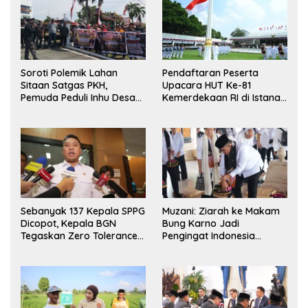
Soroti Polemik Lahan
Pendaftaran Peserta
Sitaan Satgas PKH,
Upacara HUT Ke-81
Pemuda Peduli Inhu Desak
Kemerdekaan RI di Istana
Kejari Tinjau dan Cabut
Merdeka Resmi Dibuka
KSO PT PAS
Hari Ini 5 Agustus 2026
Sebanyak 137 Kepala SPPG
Muzani: Ziarah ke Makam
Dicopot, Kepala BGN
Bung Karno Jadi
Tegaskan Zero Tolerance
Pengingat Indonesia
Kasus Keracunan MBG
Rumah Bersama