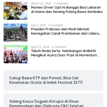
March 22, 2026
0 Comment
Momen Driver Ojol Ini Bangga Bisa Lebaran
di Istana dan Senang Pulang Bawa Sembako
July 9, 2026
0 Comment
Presiden Prabowo dan Modi Nikmati
Kemegahan Candi Prambanan dari Udara,
Warisan Dunia Jadi Saksi Persahabatan Dua
Negara
April 23, 2024
0 Comment
Tokoh Muda Serta Hatobangon IKABAYA
Mengikuti Acara Door Prize di Momentum
Halalbihalal
Cukup Bawa KTP dan Ponsel, Bisa Cek
Kesehatan Gratis di Imlek Festival 2577!
Sidang Kasus Dugaan Korupsi di Dinas
Kepemudaan dan Olahraga OKU Selatan