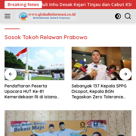
Skip
, Pemuda Peduli Inhu Desak Kejari Tinjau dan Cabut KSO PT PAS
Breaking News
to
content
Sosok Tokoh Relawan Prabowo
Pendaftaran Peserta
Sebanyak 137 Kepala SPPG
Upacara HUT Ke-81
Dicopot, Kepala BGN
Kemerdekaan RI di Istana
Tegaskan Zero Tolerance
Merdeka Resmi Dibuka Hari
Kasus Keracunan MBG
Ini 5 Agustus 2026