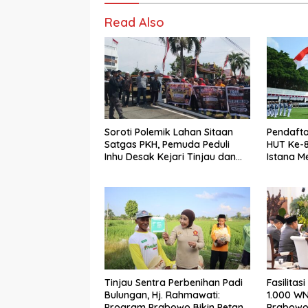
Read Also
Soroti Polemik Lahan Sitaan
Pendafta
Satgas PKH, Pemuda Peduli
HUT Ke-8
Inhu Desak Kejari Tinjau dan
Istana M
Cabut KSO PT PAS
Hari Ini 
Tinjau Sentra Perbenihan Padi
Fasilitas
Bulungan, Hj. Rahmawati:
1.000 WN
Program Prabowo Bikin Petani
Prabowo