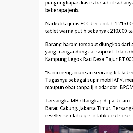
pengungkapan kasus tersebut sebanyak 2
beberapa jenis.
Narkotika jenis PCC berjumlah 1.215.00
tablet warna putih sebanyak 210.000 ta
Barang haram tersebut diungkap dari s
yang mengandung carisoprodol dan obat
Kampung Legok Rati Desa Tajur RT 002
“Kami mengamankan seorang lelaki beri
Tugasnya sebagai supir mobil APV, me
maupun obat tanpa ijin edar dari BPOM 
Tersangka MH ditangkap di parkiran ru
Barat, Cakung, Jakarta Timur. Tersa
reseller setelah diperintahkan oleh seo