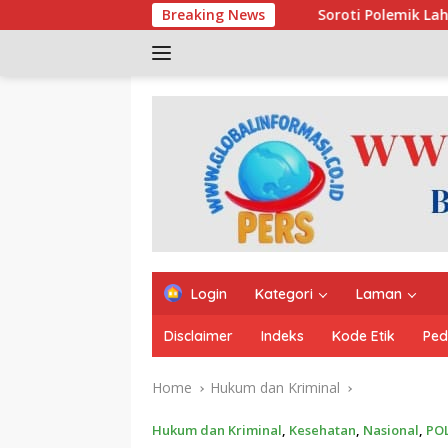
Skip
Soroti Polemik Lahan Sitaan Satgas PKH, Pemuda
Breaking News
to
content
Login
Kategori
Laman
Disclaimer
Indeks
Kode Etik
Ped
Home
Hukum dan Kriminal
Hukum dan Kriminal
,
Kesehatan
,
Nasional
,
PO