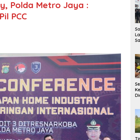
, Polda Metro Jaya :
Pil PCC
So
La
Sa
Pe
De
da
P
Se
Ke
Di
B
To
K
Ti