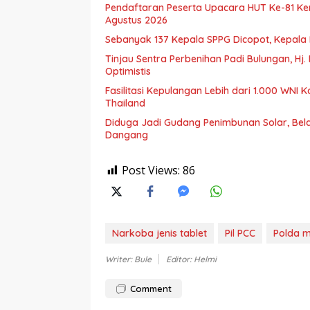
Pendaftaran Peserta Upacara HUT Ke-81 Kem
Agustus 2026
Sebanyak 137 Kepala SPPG Dicopot, Kepal
Tinjau Sentra Perbenihan Padi Bulungan, Hj
Optimistis
Fasilitasi Kepulangan Lebih dari 1.000 WN
Thailand
Diduga Jadi Gudang Penimbunan Solar, B
Dangang
Post Views:
86
Narkoba jenis tablet
Pil PCC
Polda m
Writer: Bule
Editor: Helmi
Comment