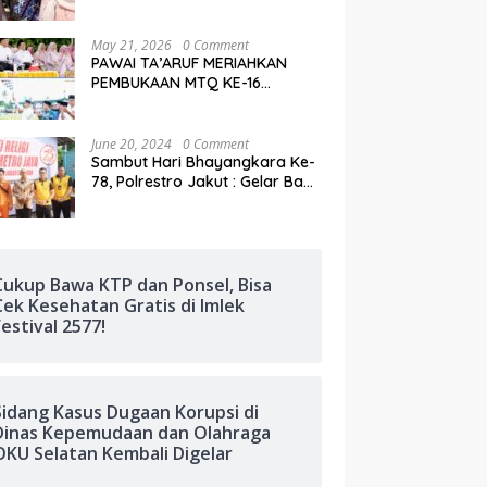
Keberagaman di Imlek Festival
2577
May 21, 2026
0 Comment
PAWAI TA’ARUF MERIAHKAN
PEMBUKAAN MTQ KE-16
TINGKAT KABUPATEN PADANG
LAWAS
June 20, 2024
0 Comment
Sambut Hari Bhayangkara Ke-
78, Polrestro Jakut : Gelar Bakti
Religi di Masjid Al Alam
Marunda
Cukup Bawa KTP dan Ponsel, Bisa
Cek Kesehatan Gratis di Imlek
Festival 2577!
Sidang Kasus Dugaan Korupsi di
Dinas Kepemudaan dan Olahraga
OKU Selatan Kembali Digelar