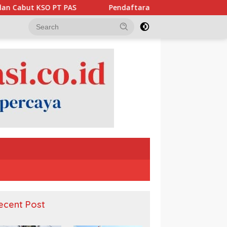
Pendaftaran Peserta Upacara HUT Ke-81 Kemerdekaan RI di Ist
ecent Post