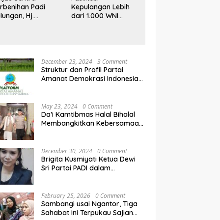
rbenihan Padi
Kepulangan Lebih
lungan, Hj.
dari 1.000 WNI
ahmawati:
Korban Scam,
rogram Prabowo
Prabowo Ucapkan
kin Petani Makin
Terima Kasih ke PM
timistis
Thailand
December 23, 2024
3 Comment
Struktur dan Profil Partai
Amanat Demokrasi Indonesia
(PADI)
May 23, 2024
0 Comment
Da’i Kamtibmas Halal Bihalal
Membangkitkan Kebersamaan
Membangun Energi Positif
December 30, 2024
0 Comment
Brigita Kusmiyati Ketua Dewi
Sri Partai PADI dalam
Memajukan Hak Perempuan
dan Anak
February 25, 2026
0 Comment
Sambangi usai Ngantor, Tiga
Sahabat Ini Terpukau Sajian