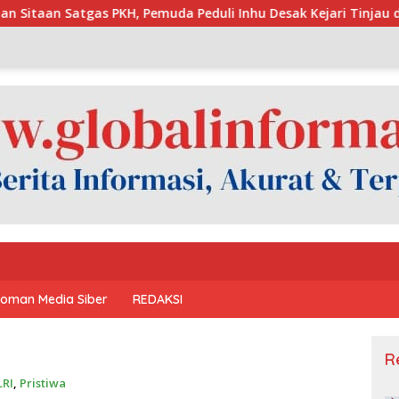
 Peduli Inhu Desak Kejari Tinjau dan Cabut KSO PT PAS
oman Media Siber
REDAKSI
R
LRI
,
Pristiwa