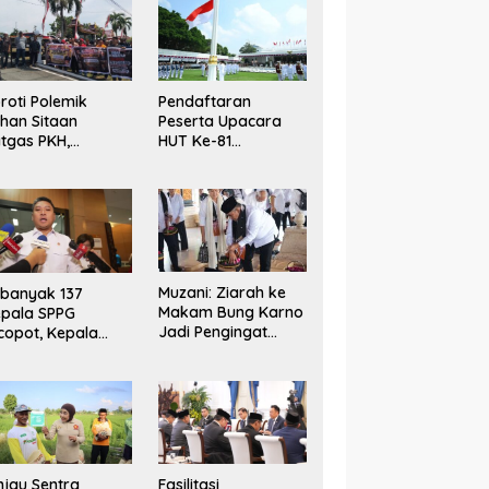
roti Polemik
Pendaftaran
han Sitaan
Peserta Upacara
tgas PKH,
HUT Ke-81
muda Peduli Inhu
Kemerdekaan RI di
sak Kejari Tinjau
Istana Merdeka
n Cabut KSO PT
Resmi Dibuka Hari
AS
Ini 5 Agustus 2026
Muzani: Ziarah ke
banyak 137
Makam Bung Karno
pala SPPG
Jadi Pengingat
copot, Kepala
Indonesia Rumah
GN Tegaskan Zero
Bersama
lerance Kasus
eracunan MBG
njau Sentra
Fasilitasi