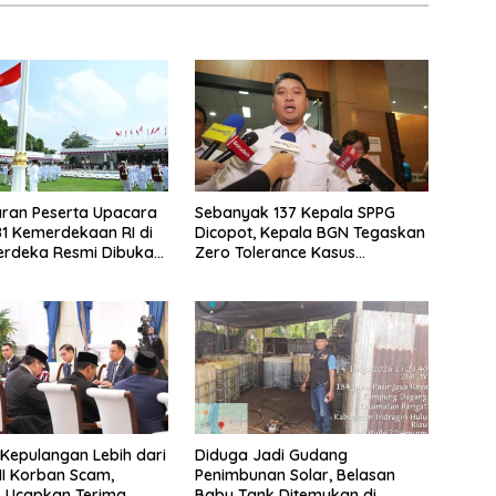
ran Peserta Upacara
Sebanyak 137 Kepala SPPG
1 Kemerdekaan RI di
Dicopot, Kepala BGN Tegaskan
erdeka Resmi Dibuka
Zero Tolerance Kasus
5 Agustus 2026
Keracunan MBG
i Kepulangan Lebih dari
Diduga Jadi Gudang
I Korban Scam,
Penimbunan Solar, Belasan
 Ucapkan Terima
Baby Tank Ditemukan di